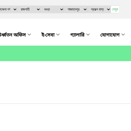
দেখুন
র্ধ্বতন অফিস
ই-সেবা
গ্যালারি
যোগাযোগ