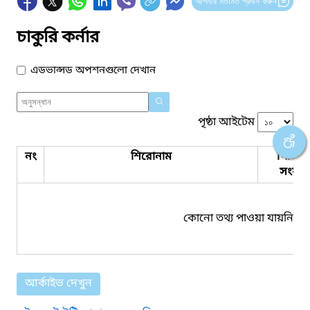
আপনার মতামত প্রদান করুন
চাকুরি কর্নার
এডভান্সড অপশনগুলো দেখান
পৃষ্ঠা আইটেম
নং
শিরোনাম
পিডিএ
সংযুক্ত
কোনো তথ্য পাওয়া যায়নি।
আর্কাইভ দেখুন